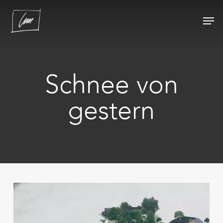
Skip
Men
to
main
content
Schnee von
gestern